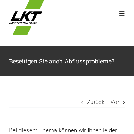
Zum
Inhalt
Toggl
springen
Navig
HEIZUNG
SANITÄR
Beseitigen Sie auch Abflussprobleme?
ÖLTANKS
ÜBER UNS
Zurück
Vor
KONTAKT
Bei diesem Thema können wir Ihnen leider