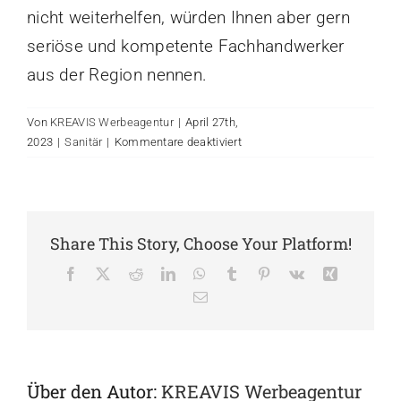
nicht weiterhelfen, würden Ihnen aber gern
seriöse und kompetente Fachhandwerker
aus der Region nennen.
Von
KREAVIS Werbeagentur
|
April 27th,
für
2023
|
Sanitär
|
Kommentare deaktiviert
Beseitigen
Sie
auch
Abflussprobleme?
Share This Story, Choose Your Platform!
Facebook
X
Reddit
LinkedIn
WhatsApp
Tumblr
Pinterest
Vk
Xing
E-
Mail
Über den Autor:
KREAVIS Werbeagentur